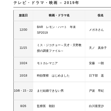
テレビ・ドラマ・映画 – 2019年
放送日
映画・ドラマ名
役名
BAR レモン・ハート 年末
12/30
メガネさん
SP2019
ミス・ジコチョー～天才・天野教
11/15
天ノ 真奈子
授の調査ファイル～
10/24
モトカレマニア
安藤 一朗
10/18
時効警察 はじめました
日下部 遥
10/8・15・22
まだ結婚できない男
戸波 早紀
8/26
監察医 朝顔
白川亜里沙