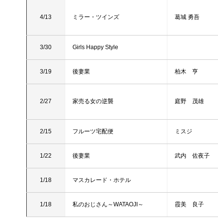
4/13
ミラー・ツインズ
葛城 勇吾
3/30
Girls Happy Style
3/19
後妻業
柏木 亨
2/27
家売る女の逆襲
庭野 茂雄
2/15
フルーツ宅配便
ミスジ
1/22
後妻業
武内 佐夜子
1/18
マスカレード・ホテル
1/18
私のおじさん～WATAOJI～
霞美 良子