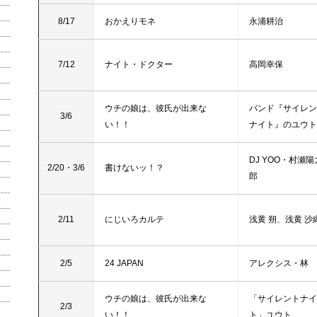
8/17
おかえりモネ
永浦耕治
7/12
ナイト・ドクター
高岡幸保
ウチの娘は、彼氏が出来な
バンド『サイレン
3/6
い！！
ナイト』のユウト
DJ YOO・村瀬陽
2/20・3/6
書けないッ！？
郎
2/11
にじいろカルテ
浅黄 朔、浅黄 沙
2/5
24 JAPAN
アレクシス・林
ウチの娘は、彼氏が出来な
「サイレントナイ
2/3
い！！
ト」ユウト