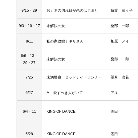
9/15・29
おカネの切れ目が恋のはじまり
猿渡 菜々子
9/3・10・17
未解決の女
桑部 一郎
8/11
私の家政婦ナギサさん
相原 メイ
8/6・13・
未解決の女
桑部 一郎
20・27
7/25
未満警察 ミッドナイトランナー
望月 凛花
6/27
M 愛すべき人がいて
アユ
6/4・11
KING OF DANCE
酒田
5/28
KING OF DANCE
酒田