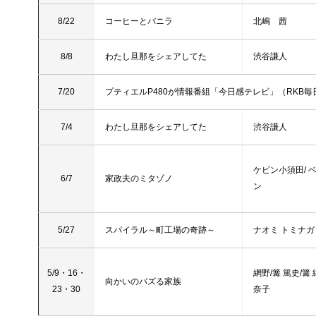
8/22
コーヒーとバニラ
北嶋 茜
8/8
わたし旦那をシェアしてた
渋谷謙人
7/20
プティエルP480が情報番組「今日感テレビ」（RKB
7/4
わたし旦那をシェアしてた
渋谷謙人
ケビン小須田/ 
6/7
家政夫のミタゾノ
ン
5/27
スパイラル～町工場の奇跡～
ナオミ トミナガ
5/9・16・
網野/篝 篤史/篝 
向かいのバズる家族
23・30
奈子