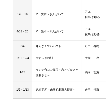
アユ
5/9・16
M 愛すべき人がいて
伝馬 まゆみ
アユ
4/18・25
M 愛すべき人がいて
伝馬 まゆみ
3/4
知らなくていいコト
野中 春樹
1/31・2/3
やすらぎの刻
荒巻 三次
ランチ合コン探偵～恋とグルメと
1/23
高木 理恵
謎解きと～
1/6・1/13
絶対零度～未然犯罪潜入捜査～
吉岡 拓海