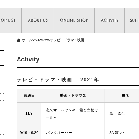
ホーム>
“>
Activity>
テレビ・ドラマ・映画
Activity
テレビ・ドラマ・映画 – 2021年
放送日
映画・ドラマ名
役名
恋です！～ヤンキー君と白杖ガ
11/3
黒川 森生
ール～
9/19・9/26
バンクオーバー
SM嬢マイ