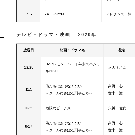
1/15
24 JAPAN
アレクシス・林
テレビ・ドラマ・映画 – 2020年
放送日
映画・ドラマ名
役名
BARレモン・ハート年末スペシャ
12/29
メガネさん
ル2020
俺たちはあぶなくない
高野 心
11/5
～クールにさぼる刑事たち～
世中 渡
10/25
危険なビーナス
矢神 佐代
俺たちはあぶなくない
高野 心
9/17
～クールにさぼる刑事たち～
世中 渡