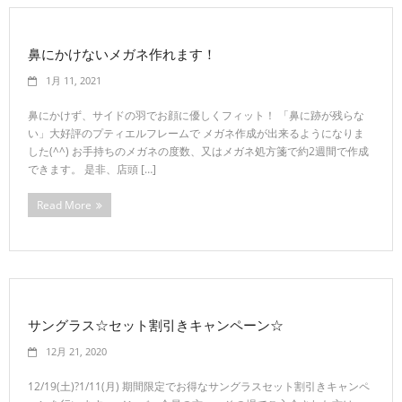
鼻にかけないメガネ作れます！
1月 11, 2021
鼻にかけず、サイドの羽でお顔に優しくフィット！ 「鼻に跡が残らな
い」大好評のプティエルフレームで メガネ作成が出来るようになりま
した(^^) お手持ちのメガネの度数、又はメガネ処方箋で約2週間で作成
できます。 是非、店頭 […]
Read More
サングラス☆セット割引きキャンペーン☆
12月 21, 2020
12/19(土)?1/11(月) 期間限定でお得なサングラスセット割引きキャンペ